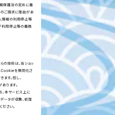
情報保護法の定めに基
そのご請求に理由があ
人情報の利用停止等
プが利用停止等の義務
れらの技術は、当ショッ
ookieを無効化さ
きます。但し、
があります。
め、本サービス上に
スでデータが収集、処理
ください。