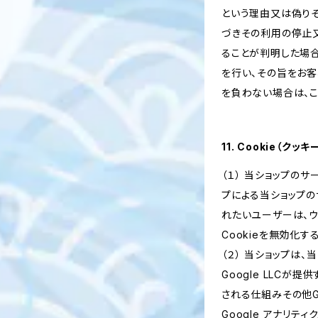
という理由又は偽り
づきその利用の停止又
ることが判明した場
を行い、その旨をお
を負わない場合は、こ
11. Cookie（ク
（１） 当ショップの
プによる当ショップの
れたいユーザーは、ウ
Cookieを無効化
（２） 当ショップは
Google LLCが
される仕組みその他G
Google アナリティ